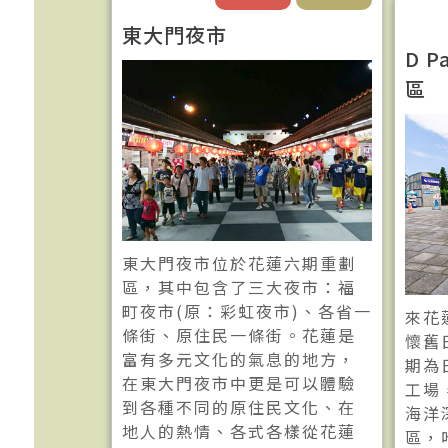
東大門夜市
D 
區
東大門夜市位於花蓮六期重劃
區，其中包含了三大夜市：福
町夜市(原：彩虹夜市)、各省一
來花
條街、原住民一條街。花蓮是
懷舊
富有多元文化的氣息的地方，
期為
在東大門夜市中更是可以體驗
工場
到各種不同的原住民文化、在
海洋
地人的熱情、各式各樣從花蓮
區，