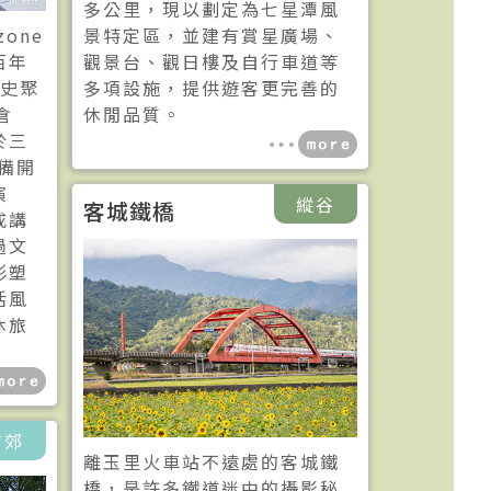
多公里，現以劃定為七星潭風
one
景特定區，並建有賞星廣場、
百年
觀景台、觀日樓及自行車道等
歷史聚
多項設施，提供遊客更完善的
倉
休閒品質。
於三
整備開
演
縱谷
客城鐵橋
成講
過文
形塑
活風
休旅
市郊
離玉里火車站不遠處的客城鐵
橋，是許多鐵道迷中的攝影秘