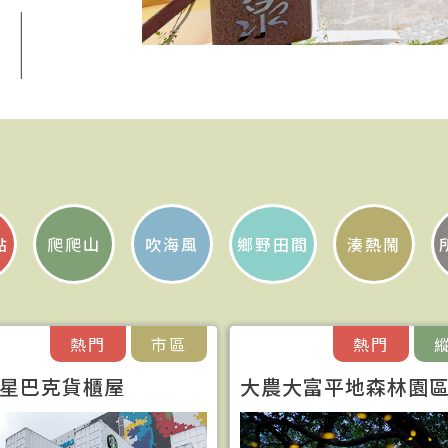
點
爬爬山
吹海風
鄉野田間
湊熱鬧
熱門
市區
熱門
星巴克貨櫃屋
大農大富平地森林園