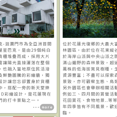
克-洄瀾門市為全亞洲首間
位於花蓮光復鄉的大農大
屋星巴克，是由29個純白
林園區，由於位在花東縱
貨櫃堆疊而成，採用大片
於海岸山派與中央山派之
窗讓陽光直接灑落在整個
滿山遍野的森林景致，超
，也融入當地原住民活潑
萬株的低海拔常見樹種，
及鮮艷圖騰的彩繪牆，獨
資源豐富；不盡可以探索
設計讓您忘卻置身於貨櫃
景致，亦可觀察生態、鳥
中，搭配一旁的新天堂樂
另外園區也會舉辦相關活
3D彩繪設計，是花蓮現在
例如三、四月間的賞螢活
門的打卡景點之一。
花田賞花、食物地景..等
年四季皆有不同風景，歡
臨。