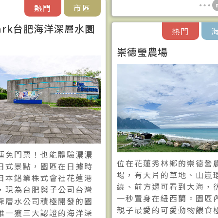
熱門
市區
Park台肥海洋深層水園
熱門
崇德瑩農場
蓮免門票！也能體驗濃濃
位在花蓮秀林鄉的崇德營
日式景點，園區在日據時
場，有大片的草地、山嵐
日本鋁業株式會社花蓮港
繞、前方還可看到大海，
，現為台肥與子公司台灣
一秒置身在紐西蘭。園區
深層水公司積極開發的園
親子最愛的可愛動物餵食
唯一獲三大認證的海洋深