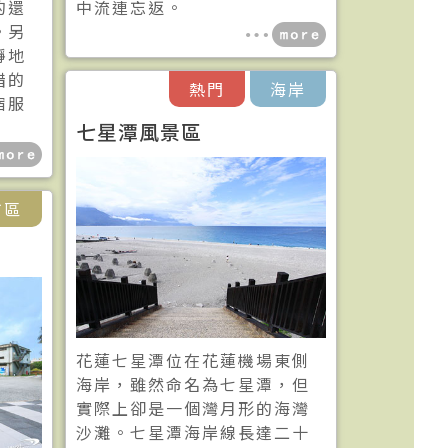
的還
中流連忘返。
。另
靜地
錯的
熱門
海岸
宿服
七星潭風景區
市區
花蓮七星潭位在花蓮機場東側
海岸，雖然命名為七星潭，但
實際上卻是一個灣月形的海灣
沙灘。七星潭海岸線長達二十