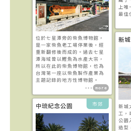
上唯
最佳
位於七星潭旁的柴魚博物館，
新城
是一家柴魚老工場停業後，經
重新翻修後而成的。過去七星
潭海域曾以鰹魚為水產大宗，
所以在此的柴魚博物館，也為
台灣第一座以柴魚製作產業為
主題記錄的地方性博物館。
市郊
中琉紀念公園
新城
工，
公園
造型