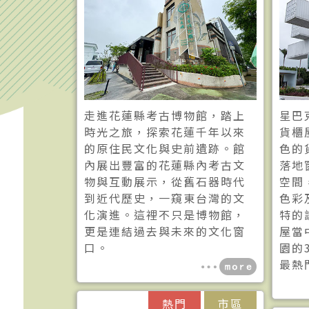
走進花蓮縣考古博物館，踏上
星巴
時光之旅，探索花蓮千年以來
貨櫃
的原住民文化與史前遺跡。館
色的
內展出豐富的花蓮縣內考古文
落地
物與互動展示，從舊石器時代
空間
到近代歷史，一窺東台灣的文
色彩
化演進。這裡不只是博物館，
特的
更是連結過去與未來的文化窗
屋當
口。
園的
最熱
熱門
市區