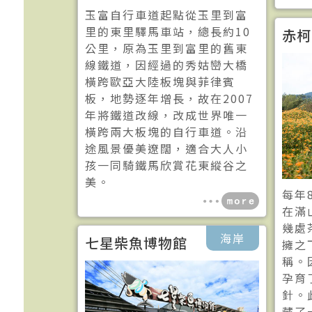
玉富自行車道起點從玉里到富
里的東里驛馬車站，總長約10
赤柯
公里，原為玉里到富里的舊東
線鐵道，因經過的秀姑巒大橋
橫跨歐亞大陸板塊與菲律賓
板，地勢逐年增長，故在2007
年將鐵道改線，改成世界唯一
橫跨兩大板塊的自行車道。沿
途風景優美遼闊，適合大人小
孩一同騎鐵馬欣賞花東縱谷之
美。
每年
在滿
幾處
海岸
七星柴魚博物館
擁之
稱。
孕育
針。
藏了