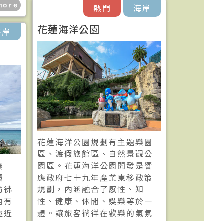
熱門
海岸
花蓮海洋公園
海岸
花蓮海洋公園規劃有主題樂園
區、渡假旅館區、自然景觀公
農
園區。花蓮海洋公園開發是響
環
應政府七十九年產業東移政策
彷彿
規劃，內涵融合了感性、知
內有
性、健康、休閒、娛樂等於一
極近
體。讓旅客徜徉在歡樂的氣氛