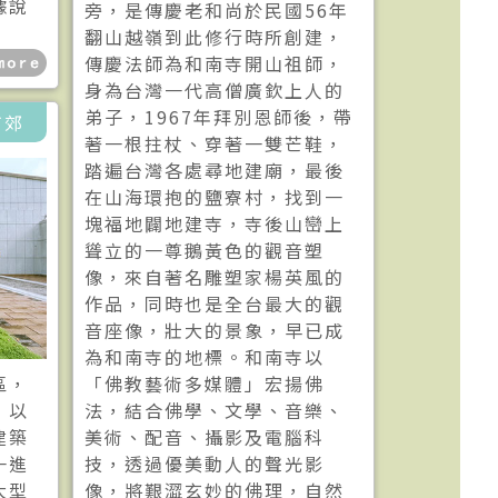
據說
旁，是傳慶老和尚於民國56年
翻山越嶺到此修行時所創建，
傳慶法師為和南寺開山祖師，
身為台灣一代高僧廣欽上人的
弟子，1967年拜別恩師後，帶
市郊
著一根拄杖、穿著一雙芒鞋，
踏遍台灣各處尋地建廟，最後
在山海環抱的鹽寮村，找到一
塊福地闢地建寺，寺後山巒上
聳立的一尊鵝黃色的觀音塑
像，來自著名雕塑家楊英風的
作品，同時也是全台最大的觀
音座像，壯大的景象，早已成
為和南寺的地標。和南寺以
區，
「佛教藝術多媒體」宏揚佛
，以
法，結合佛學、文學、音樂、
建築
美術、配音、攝影及電腦科
一進
技，透過優美動人的聲光影
大型
像，將艱澀玄妙的佛理，自然