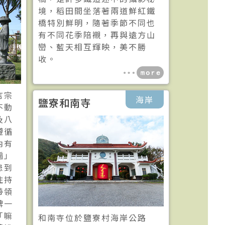
境，稻田間坐落著兩道鮮紅鐵
橋特別鮮明，隨著季節不同也
有不同花季陪襯，再與遠方山
巒、藍天相互輝映，美不勝
收。
言宗
海岸
鹽寮和南寺
不動
及八
遵循
內有
遍」
患到
住持
帶領
碑一
「嘛
和南寺位於鹽寮村海岸公路