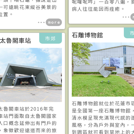
呢囉呢吽」一百零八遍，
一可遠眺花東縱谷美景的
病人往往能因而痊癒。
位置。
石雕博物館
市郊
太魯閣車站
石雕博物館就位於花蓮市
太魯閣車站於2016年完
是全國第一座石雕博物館
車站門面取自太魯閣國家
清水模呈現充滿現代感的
入口概念延伸出有門戶的
風格，分為戶外與室內，
，象徵歡迎遠道而來的旅
到園區就可看到草地上的