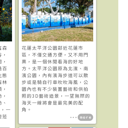
富森
花蓮太平洋公園鄰近花蓮市
谷，
區，不僅交通方便，又不用門
間，
票，是一個休閒看海的好地
過百
方。太平洋公園原為北濱、南
生態
濱公園，內有濱海步道可以散
森林
步或是騎自行車吹吹海風，公
類，
園內也有不少裝置藝術和供拍
動，
照的3D藝術造景，一望無際的
動、
海天一線將會是最完美的配
等，一
角。
迎蒞