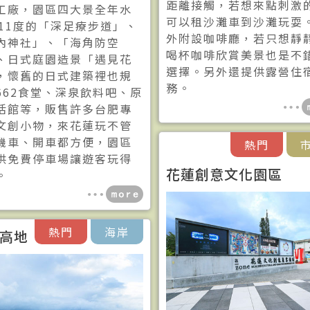
距離接觸，若想來點刺激
工廠，園區四大景全年水
可以租沙灘車到沙灘玩耍
~11度的「深足療步道」、
外附設咖啡廳，若只想靜
內神社」、「海角防空
喝杯咖啡欣賞美景也是不
、日式庭園造景「遇見花
選擇。另外還提供露營住
，懷舊的日式建築裡也規
務。
662食堂、深泉飲料吧、原
活館等，販售許多台肥專
文創小物，來花蓮玩不管
機車、開車都方便，園區
熱門
供免費停車場讓遊客玩得
花蓮創意文化園區
。
熱門
海岸
高地