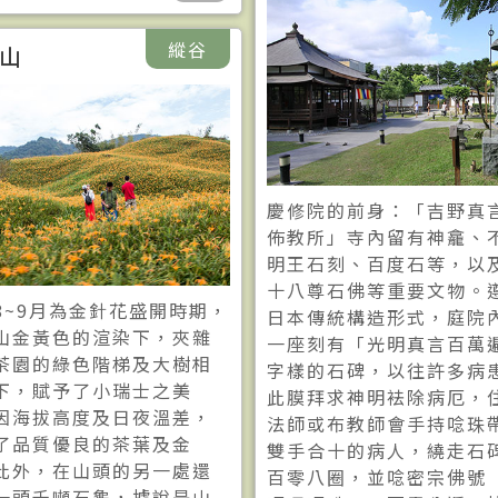
縱谷
山
慶修院的前身：「吉野真
佈教所」寺內留有神龕、
明王石刻、百度石等，以
十八尊石佛等重要文物。
8~9月為金針花盛開時期，
日本傳統構造形式，庭院
山金黃色的渲染下，夾雜
一座刻有「光明真言百萬
茶園的綠色階梯及大樹相
字樣的石碑，以往許多病
下，賦予了小瑞士之美
此膜拜求神明袪除病厄，
因海拔高度及日夜溫差，
法師或布教師會手持唸珠
了品質優良的茶葉及金
雙手合十的病人，繞走石
此外，在山頭的另一處還
百零八圈，並唸密宗佛號
一頭千噸石龜，據說是山