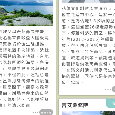
花蓮文化創意產業園區 a-z
位在花蓮市中心，建於一
前，是為佔地3.3公頃的
落。這個涵蓋26棟老廠房
高地又稱奇萊鼻或美崙
庫、優雅俐落的園區，將
此名稱來自歐亞大陸板塊
年內(2012~2015)陸續
律賓板塊於發生碰撞推
放，空間內容包括展覽、
使得地殼多次隆起，造就
出、餐飲、特色商品、育
樣獨特的海岸地質，台地
座、旅遊資訊等。預期透
六階較明顯的海階，各海
化藝術活動及商業服務，
上可隨處看見貝類與珊瑚
一充滿文創活力與當代生
石，不僅如此，這裡也是
格的聚點，同時也是花東
七星潭月牙灣海岸的最佳
最佳場域。
，居高臨下，觀察地殼隆
侵蝕、崩塌等帶來的自然
，天氣好時，也能遠望蘇
吉安慶修院
路上的清水斷崖。