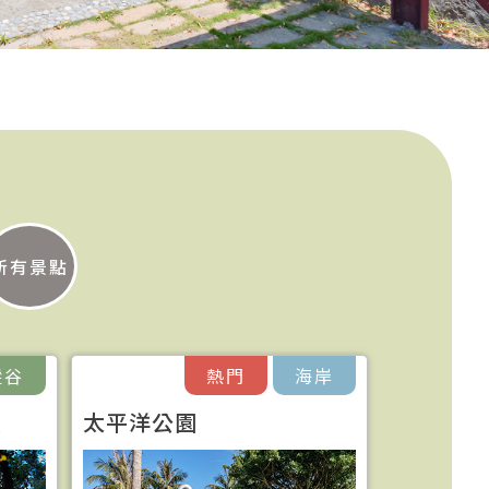
所有景點
縱谷
熱門
海岸
區
太平洋公園