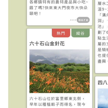
各鄉鎮特有的農特產品與小吃~
層水
餓了嗎?快來東大門夜市大快朵
溫9
頤吧！
「溝
洞」
池」
劃了
熱門
縱谷
點生
六十石山金針花
屬的
是騎
也提
盡興
四八
六十石山位於富里鄉東北側，
早年以種植穀子而得名，現今