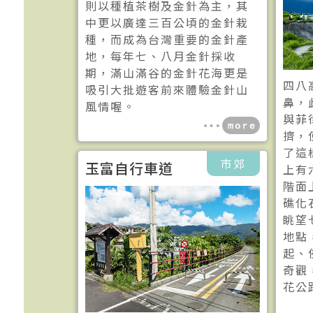
則以種植茶樹及金針為主，其
中更以廣達三百公頃的金針栽
種，而成為台灣重要的金針產
地，每年七、八月金針採收
期，滿山滿谷的金針花海更是
四八
吸引大批遊客前來體驗金針山
鼻，
風情喔。
與菲
擠，
了這
市郊
玉富自行車道
上有
階面
礁化
眺望
地點
起、
奇觀
花公